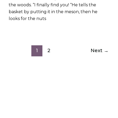
the woods. “I finally find you! “He tells the
basket by putting it in the meson, then he
looks for the nuts
1
2
Next
→